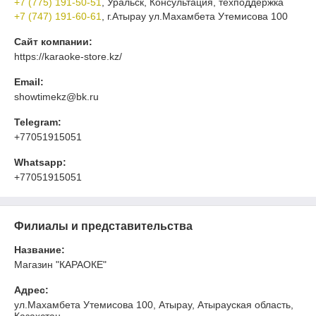
+7 (775) 191-50-51
, Уральск, Консультация, техподдержка
+7 (747) 191-60-61
, г.Атырау ул.Махамбета Утемисова 100
Сайт компании:
https://karaoke-store.kz/
Email:
showtimekz@bk.ru
Telegram:
+77051915051
Whatsapp:
+77051915051
Филиалы и представительства
Название:
Магазин "КАРАОКЕ"
Адрес:
ул.Махамбета Утемисова 100, Атырау, Атырауская область,