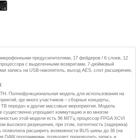
микрофонными предусилителями, 17 фейдеров / 6 слоев, 12
X процессора с выделенными возвратами, 7-дюймовый
мая запись на USB-накопитель, выход AES, слот расширения,
X
TH. Полнофункциональная модель для использования на
иятий, где много участников – сборные концерты,
 ТВ передач и другие массовые мероприятия. Модель
е существенно упрощают коммутацию и во многом
енностью этой модели есть 96 МГГц процессор FPGA XCVI
ком высокого разрешения, при этом, латентность (задержка)
ть позволила расширить возможности BUS шины до 36 (на
я DAW программами, позволяет производить запись и