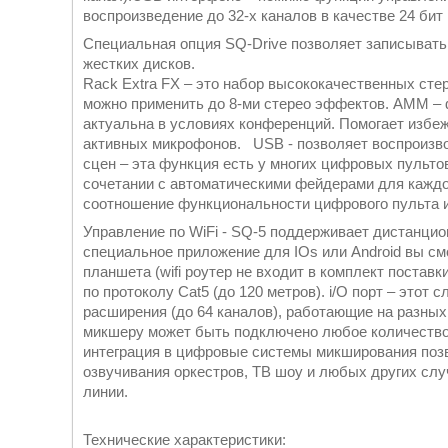
воспроизведение до 32-х каналов в качестве 24 бит 
Специальная опция SQ-Drive позволяет записывать и
жестких дисков.
Rack Extra FX – это набор высококачественных ст
можно применить до 8-ми стерео эффектов. АММ –
актуальна в условиях конференций. Помогает избе
активных микрофонов. USB - позволяет воспроизво
сцен – эта функция есть у многих цифровых пультов
сочетании с автоматическими фейдерами для каждо
соотношение функциональности цифрового пульта и
Управление по WiFi - SQ-5 поддерживает дистанци
специальное приложение для IOs или Android вы с
планшета (wifi роутер не входит в комплект поста
по протоколу Cat5 (до 120 метров). i/O порт – этот
расширения (до 64 каналов), работающие на разных
микшеру может быть подключено любое количество
интеграция в цифровые системы микширования поз
озвучивания оркестров, ТВ шоу и любых других сл
линии.
Технические характеристики: