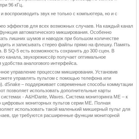
при 96 кГц.
 воспроизводить звук не только с компьютера, но и с
ерео эффектов для всех возможных случаев. На каждый канал
 функция автоматического микширования. Особенно
жать лишних шумов и наводок при большом количестве
дить и записывать стерео файлы прямо на флешку. Память
. В SQ-5 есть возможность сохранить до 300 сцен. В
го канала, звукорежиссёр получает оптимальное
 удобства аналогового интерфейса.
онное управление процессом микширования. Установив
можете управлять пультом с помощью телефона или
вки). dSnake – поддерживает современные способы коммутации
 слот позволяет использовать дополнительные карты
 системах - A&HDante, Waves. Система мониторинга ME – к
 цифровых мониторных пультов серии ME. Полная
воляет использовать такой маленький микшерный пульт для
учаев, где требуются расширенные функции мониторной