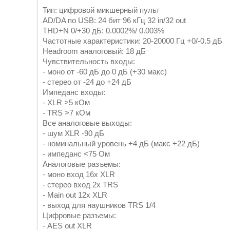
Тип: цифровой микшерный пульт
AD/DA по USB: 24 бит 96 кГц 32 in/32 out
THD+N 0/+30 дБ: 0.0002%/ 0.003%
Частотные характеристики: 20-20000 Гц +0/-0.5 дБ
Headroom аналоговый: 18 дБ
Чувствительность входы:
- моно от -60 дБ до 0 дБ (+30 макс)
- стерео от -24 до +24 дБ
Импеданс входы:
- XLR >5 кОм
- TRS >7 кОм
Все аналоговые выходы:
- шум XLR -90 дБ
- номинальный уровень +4 дБ (макс +22 дБ)
- импеданс <75 Ом
Аналоговые разъемы:
- моно вход 16х XLR
- стерео вход 2х TRS
- Main out 12x XLR
- выход для наушников TRS 1/4
Цифровые разъемы:
- AES out XLR