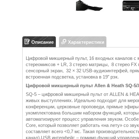
Описание
Характеристики
Цифровой микшерный пульт, 16 входных каналов с 
cтереомиксов + LR, 3 стерео матрицы, 8 стерео F
сенсорный экран, 32 × 32 USB-аудиоинтерфей, пря
встроенная подсветка, установка в 19” рэк.
Цифровой микшерный пульт Allen & Heath SQ-5/
SQ-5 – цифровой микшерный пульт от ALLEN & HEA
живых выступлениях. Идеально подходит для меропр
конференции, церковные проповеди, прямые эфиры
укомплектована большим набором функций, которы
автоматизируют процесс управления звуком. Особ
Core, который позволяет работать «на лету» со зву
составляет всего <0,7 мс. Такая производительнос
канал).USB интерфейс – помимо функций управлени