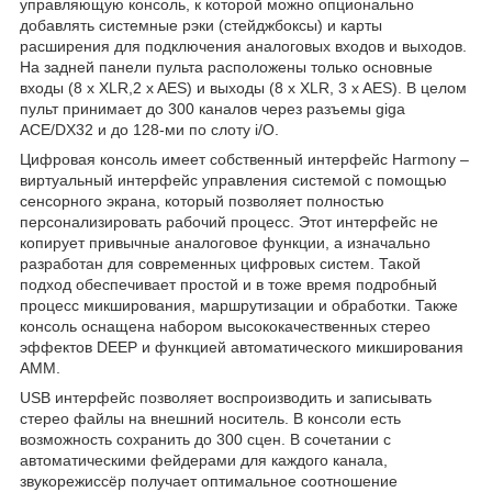
управляющую консоль, к которой можно опционально
добавлять системные рэки (стейджбоксы) и карты
расширения для подключения аналоговых входов и выходов.
На задней панели пульта расположены только основные
входы (8 х XLR,2 x AES) и выходы (8 х XLR, 3 x AES). В целом
пульт принимает до 300 каналов через разъемы giga
ACE/DX32 и до 128-ми по слоту i/O.
Цифровая консоль имеет собственный интерфейс Harmony –
виртуальный интерфейс управления системой с помощью
сенсорного экрана, который позволяет полностью
персонализировать рабочий процесс. Этот интерфейс не
копирует привычные аналоговое функции, а изначально
разработан для современных цифровых систем. Такой
подход обеспечивает простой и в тоже время подробный
процесс микширования, маршрутизации и обработки. Также
консоль оснащена набором высококачественных стерео
эффектов DEEP и функцией автоматического микширования
АММ.
USB интерфейс позволяет воспроизводить и записывать
стерео файлы на внешний носитель. В консоли есть
возможность сохранить до 300 сцен. В сочетании с
автоматическими фейдерами для каждого канала,
звукорежиссёр получает оптимальное соотношение