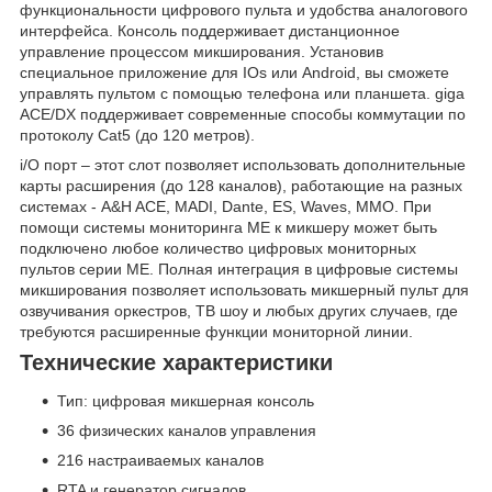
функциональности цифрового пульта и удобства аналогового
интерфейса. Консоль поддерживает дистанционное
управление процессом микширования. Установив
специальное приложение для IOs или Android, вы сможете
управлять пультом с помощью телефона или планшета. giga
ACE/DX поддерживает современные способы коммутации по
протоколу Cat5 (до 120 метров).
i/O порт – этот слот позволяет использовать дополнительные
карты расширения (до 128 каналов), работающие на разных
системах - A&H ACE, MADI, Dante, ES, Waves, MMO. При
помощи системы мониторинга ME к микшеру может быть
подключено любое количество цифровых мониторных
пультов серии ME. Полная интеграция в цифровые системы
микширования позволяет использовать микшерный пульт для
озвучивания оркестров, ТВ шоу и любых других случаев, где
требуются расширенные функции мониторной линии.
Технические характеристики
Тип: цифровая микшерная консоль
36 физических каналов управления
216 настраиваемых каналов
RTA и генератор сигналов