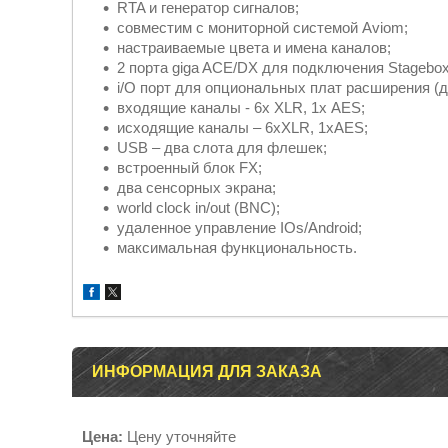
RTA и генератор сигналов;
совместим с мониторной системой Aviom;
настраиваемые цвета и имена каналов;
2 порта giga ACE/DX для подключения Stagebox 
i/O порт для опциональных плат расширения (д
входящие каналы - 6х XLR, 1х AES;
исходящие каналы – 6xXLR, 1xAES;
USB – два слота для флешек;
встроенный блок FX;
два сенсорных экрана;
world clock in/out (BNC);
удаленное управление IOs/Android;
максимальная функциональность.
ИНФОРМАЦИЯ ДЛЯ ЗАКАЗА
Цена:
Цену уточняйте