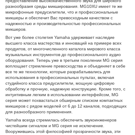
предоставление высококачественного звука для широкого
разнообразия среды микширования. MG10XU имеет те же
микрофонные предусилители, что и профессиональные
микшеры и обеспечит Вас превосходным качеством с
надежностью и производительностью профессиональных
микшеров.
Вот уже более столетия Yamaha удерживает наследие
высшего класса мастерства и инноваций на примере всех
продуктов, от многочисленного каталога мирового класса
музыкальных инструментов до профессионального аудио
оборудования. Теперь уже в третьем поколении MG серия
воплощает стремление превосходства и объединяет в себе
все те же технологии, которые разрабатывались для
использования в профессиональных пультах, включая
студийного класса предусилители, мощную цифровую
обработку и прочную, надежную конструкцию. Кроме того, с
интуитивным легким в использовании интерфейсом, MG
серия может похвастаться обширным списком компактных
микшеров с рядом моделей от 6 до 12 каналов, подходящих
для разнообразного применения.
Yamaha всегда стремилась обеспечить звукоинженеров
чистейшим сигналом и MG серия не исключение.
Вооружившись этой философией прозрачности звука, эти