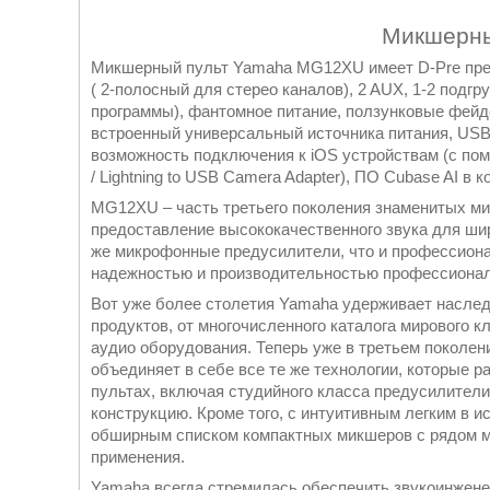
Микшерны
Микшерный пульт Yamaha MG12XU имеет D-Pre преамп
( 2-полосный для стерео каналов), 2 AUX, 1-2 подг
программы), фантомное питание, ползунковые фейд
встроенный универсальный источника питания, USB
возможность подключения к iOS устройствам (с пом
/ Lightning to USB Camera Adapter), ПО Cubase AI в 
MG12XU – часть третьего поколения знаменитых м
предоставление высококачественного звука для ши
же микрофонные предусилители, что и профессион
надежностью и производительностью профессиона
Вот уже более столетия Yamaha удерживает наслед
продуктов, от многочисленного каталога мирового 
аудио оборудования. Теперь уже в третьем поколе
объединяет в себе все те же технологии, которые
пультах, включая студийного класса предусилител
конструкцию. Кроме того, с интуитивным легким в 
обширным списком компактных микшеров с рядом мо
применения.
Yamaha всегда стремилась обеспечить звукоинжене