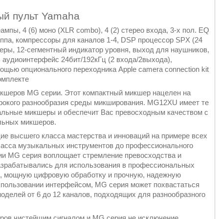
й пульт Yamaha
ы, 4 (6) моно (XLR combo), 4 (2) стерео входа, 3-х пол. EQ
руппа, компрессоры для каналов 1-4, DSP процессор SPX (24
еры, 12-сегментный индикатор уровня, выход для наушников,
 аудиоинтерфейс 24бит/192кГц (2 входа/2выхода),
ощью опционального переходника Apple camera connection kit
комплекте
икшеров MG серии. Этот компактный микшер нацелен на
рокого разнообразия среды микширования. MG12XU имеет те
альные микшеры и обеспечит Вас превосходным качеством с
льных микшеров.
ие высшего класса мастерства и инноваций на примере всех
класса музыкальных инструментов до профессионального
нии MG серия воплощает стремление превосходства и
 разрабатывались для использования в профессиональных
и, мощную цифровую обработку и прочную, надежную
использовании интерфейсом, MG серия может похвастаться
делей от 6 до 12 каналов, подходящих для разнообразного
ров чистейшим сигналом и MG серия не исключение.