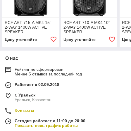
RCF ART 715-A MK4 15''
RCF ART 710-A MK4 10''
RCF 
2-WAY 1400W ACTIVE
2-WAY 1400W ACTIVE
2-W
SPEAKER
SPEAKER
SPE
Цену уточняйте
Цену уточняйте
Цен
О нас
Рейтинг не сформирован
Менее 5 отзывов за последний год
Работает с 02.09.2018
г. Уральск
Уральск, Казахстан
Контакты
Сегодня работает с 11:00 до 20:00
Показать весь график работы