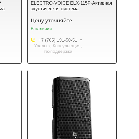
P
ELECTRO-VOICE ELX-115P-Активная
ема
акустическая система
Цену уточняйте
В наличии
+7 (705) 191-50-51
Уральск, Консультация,
техподдержка